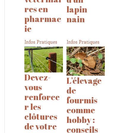
res en
lapin
pharmac
nain
ie
Infos Pratiques
Infos Pratiques
Devez-
L’élevage
vous
de
renforce
fourmis
r les
comme
clôtures
hobby :
de votre
conseils