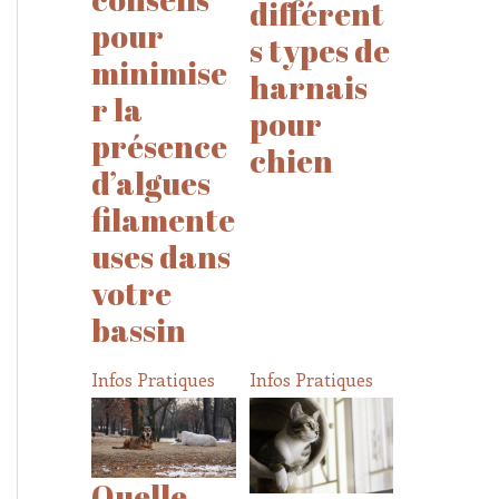
différent
pour
s types de
minimise
harnais
r la
pour
présence
chien
d’algues
filamente
uses dans
votre
bassin
Infos Pratiques
Infos Pratiques
Quelle