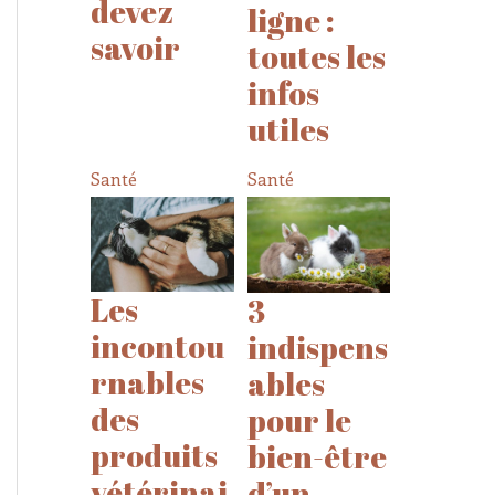
devez
ligne :
savoir
toutes les
infos
utiles
Santé
Santé
Les
3
incontou
indispens
rnables
ables
des
pour le
produits
bien-être
vétérinai
d’un