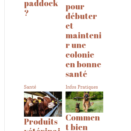
paddock
pour
?
débuter
et
mainteni
r une
colonie
en bonne
santé
Santé
Infos Pratiques
Commen
Produits
t bien
vétérinai